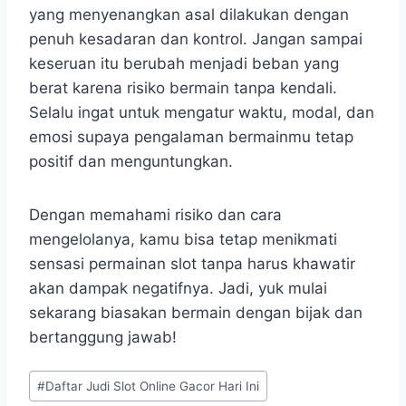
yang menyenangkan asal dilakukan dengan
penuh kesadaran dan kontrol. Jangan sampai
keseruan itu berubah menjadi beban yang
berat karena risiko bermain tanpa kendali.
Selalu ingat untuk mengatur waktu, modal, dan
emosi supaya pengalaman bermainmu tetap
positif dan menguntungkan.
Dengan memahami risiko dan cara
mengelolanya, kamu bisa tetap menikmati
sensasi permainan slot tanpa harus khawatir
akan dampak negatifnya. Jadi, yuk mulai
sekarang biasakan bermain dengan bijak dan
bertanggung jawab!
Post
#
Daftar Judi Slot Online Gacor Hari Ini
Tags: