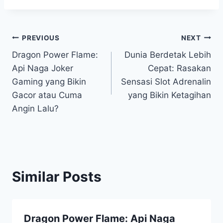
Post
PREVIOUS
NEXT
Dragon Power Flame:
Dunia Berdetak Lebih
navigation
Api Naga Joker
Cepat: Rasakan
Gaming yang Bikin
Sensasi Slot Adrenalin
Gacor atau Cuma
yang Bikin Ketagihan
Angin Lalu?
Similar Posts
Dragon Power Flame: Api Naga