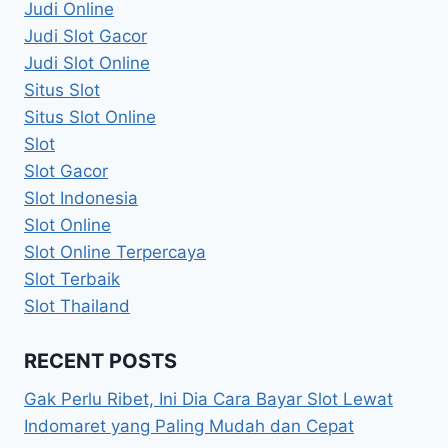
Judi Online
Judi Slot Gacor
Judi Slot Online
Situs Slot
Situs Slot Online
Slot
Slot Gacor
Slot Indonesia
Slot Online
Slot Online Terpercaya
Slot Terbaik
Slot Thailand
RECENT POSTS
Gak Perlu Ribet, Ini Dia Cara Bayar Slot Lewat
Indomaret yang Paling Mudah dan Cepat