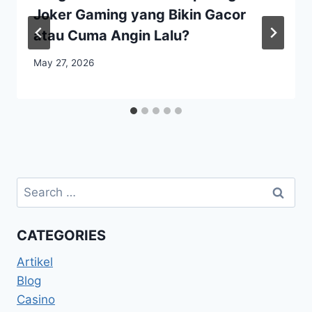
Joker Gaming yang Bikin Gacor
atau Cuma Angin Lalu?
May 27, 2026
Search
for:
CATEGORIES
Artikel
Blog
Casino