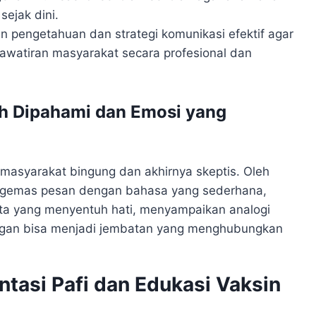
sejak dini.
 pengetahuan dan strategi komunikasi efektif agar
watiran masyarakat secara profesional dan
h Dipahami dan Emosi yang
t masyarakat bingung dan akhirnya skeptis. Oleh
engemas pesan dengan bahasa yang sederhana,
ta yang menyentuh hati, menyampaikan analogi
ingan bisa menjadi jembatan yang menghubungkan
tasi Pafi dan Edukasi Vaksin