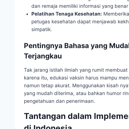
dan remaja memiliki informasi yang benar 
Pelatihan Tenaga Kesehatan:
Memberikan
petugas kesehatan dapat menjawab kekha
simpatik.
Pentingnya Bahasa yang Muda
Terjangkau
Tak jarang istilah ilmiah yang rumit membua
karena itu, edukasi vaksin harus mampu m
namun tetap akurat. Menggunakan kisah nya
yang mudah diterima, atau bahkan humor r
pengetahuan dan penerimaan.
Tantangan dalam Implemen
di Indonesia