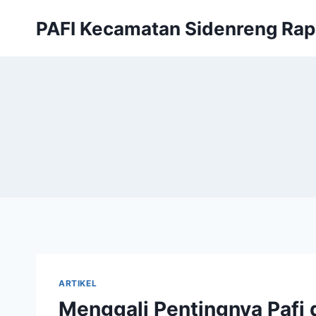
Skip
PAFI Kecamatan Sidenreng Ra
to
content
ARTIKEL
Menggali Pentingnya Pafi 