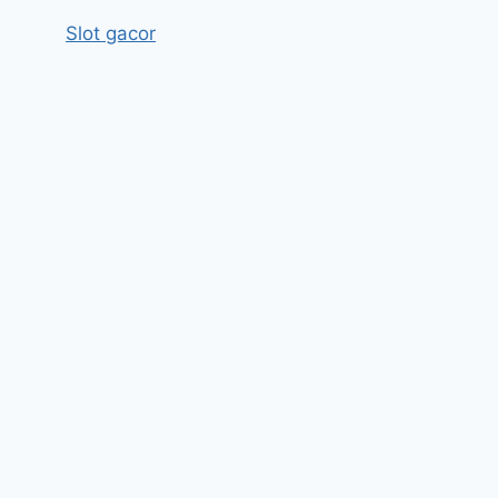
Slot gacor