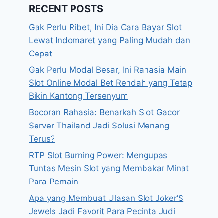
RECENT POSTS
Gak Perlu Ribet, Ini Dia Cara Bayar Slot
Lewat Indomaret yang Paling Mudah dan
Cepat
Gak Perlu Modal Besar, Ini Rahasia Main
Slot Online Modal Bet Rendah yang Tetap
Bikin Kantong Tersenyum
Bocoran Rahasia: Benarkah Slot Gacor
Server Thailand Jadi Solusi Menang
Terus?
RTP Slot Burning Power: Mengupas
Tuntas Mesin Slot yang Membakar Minat
Para Pemain
Apa yang Membuat Ulasan Slot Joker’S
Jewels Jadi Favorit Para Pecinta Judi