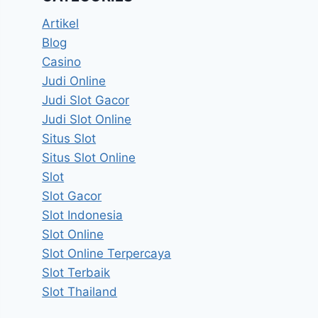
Artikel
Blog
Casino
Judi Online
Judi Slot Gacor
Judi Slot Online
Situs Slot
Situs Slot Online
Slot
Slot Gacor
Slot Indonesia
Slot Online
Slot Online Terpercaya
Slot Terbaik
Slot Thailand