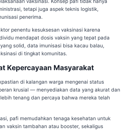
elaksanaan vaksinasi. Konsep pafi tidak hanya
istrasi, tetapi juga aspek teknis logistik,
unisasi penerima.
aktor penentu kesuksesan vaksinasi karena
ndividu mendapat dosis vaksin yang tepat pada
yang solid, data imunisasi bisa kacau balau,
ksinasi di tingkat komunitas.
at Kepercayaan Masyarakat
akpastian di kalangan warga mengenai status
ran krusial — menyediakan data yang akurat dan
 lebih tenang dan percaya bahwa mereka telah
rasi, pafi memudahkan tenaga kesehatan untuk
an vaksin tambahan atau booster, sekaligus