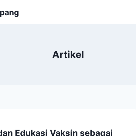
ppang
Artikel
dan Edukasi Vaksin sebagai