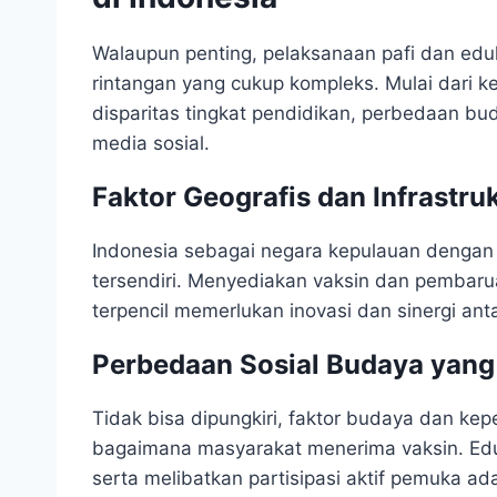
Walaupun penting, pelaksanaan pafi dan edu
rintangan yang cukup kompleks. Mulai dari ket
disparitas tingkat pendidikan, perbedaan bud
media sosial.
Faktor Geografis dan Infrastru
Indonesia sebagai negara kepulauan dengan 
tersendiri. Menyediakan vaksin dan pembaruan
terpencil memerlukan inovasi dan sinergi ant
Perbedaan Sosial Budaya yan
Tidak bisa dipungkiri, faktor budaya dan ke
bagaimana masyarakat menerima vaksin. Eduka
serta melibatkan partisipasi aktif pemuka 