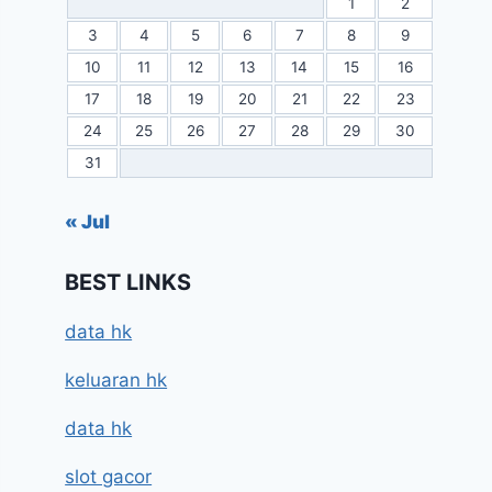
1
2
3
4
5
6
7
8
9
10
11
12
13
14
15
16
17
18
19
20
21
22
23
24
25
26
27
28
29
30
31
« Jul
BEST LINKS
data hk
keluaran hk
data hk
slot gacor