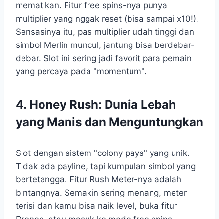
mematikan. Fitur free spins-nya punya
multiplier yang nggak reset (bisa sampai x10!).
Sensasinya itu, pas multiplier udah tinggi dan
simbol Merlin muncul, jantung bisa berdebar-
debar. Slot ini sering jadi favorit para pemain
yang percaya pada "momentum".
4. Honey Rush: Dunia Lebah
yang Manis dan Menguntungkan
Slot dengan sistem "colony pays" yang unik.
Tidak ada payline, tapi kumpulan simbol yang
bertetangga. Fitur Rush Meter-nya adalah
bintangnya. Semakin sering menang, meter
terisi dan kamu bisa naik level, buka fitur
Drones, atau masuk ke mode free spins