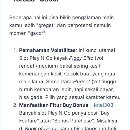
Beberapa hal ini bisa bikin pengalaman main
kamu lebih "greget" dan berpotensi nemuin
momen "gacor":
Pemahaman Volatilitas
: Ini kunci utama!
Slot Play'N Go kayak
Piggy Blitz
(vol
rendah/medium) bakal sering kasih
kemenangan kecil. Cocok buat yang mau
main lama. Sementara
Hugo 2
(vol tinggi)
butuh kesabaran lebih, tapi sekali bayar,
bisa gede. Pilih yang sesuai karakter kamu.
Manfaatkan Fitur Buy Bonus
:
Hotel303
Banyak slot Play'N Go punya opsi "Buy
Feature" atau "Bonus Purchase". Misalnya
di
Book of Dead
, kamu bisa langsung beli