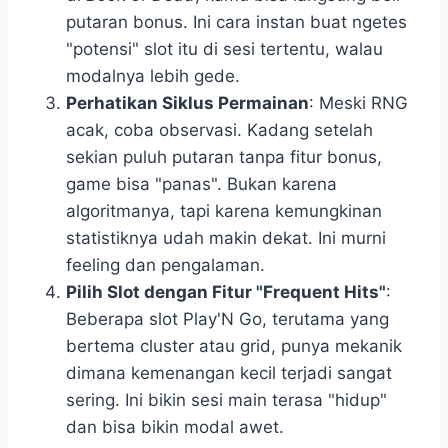
putaran bonus. Ini cara instan buat ngetes
"potensi" slot itu di sesi tertentu, walau
modalnya lebih gede.
Perhatikan Siklus Permainan
: Meski RNG
acak, coba observasi. Kadang setelah
sekian puluh putaran tanpa fitur bonus,
game bisa "panas". Bukan karena
algoritmanya, tapi karena kemungkinan
statistiknya udah makin dekat. Ini murni
feeling dan pengalaman.
Pilih Slot dengan Fitur "Frequent Hits"
:
Beberapa slot Play'N Go, terutama yang
bertema cluster atau grid, punya mekanik
dimana kemenangan kecil terjadi sangat
sering. Ini bikin sesi main terasa "hidup"
dan bisa bikin modal awet.