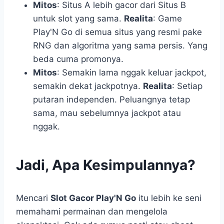
Mitos
: Situs A lebih gacor dari Situs B
untuk slot yang sama.
Realita
: Game
Play'N Go di semua situs yang resmi pake
RNG dan algoritma yang sama persis. Yang
beda cuma promonya.
Mitos
: Semakin lama nggak keluar jackpot,
semakin dekat jackpotnya.
Realita
: Setiap
putaran independen. Peluangnya tetap
sama, mau sebelumnya jackpot atau
nggak.
Jadi, Apa Kesimpulannya?
Mencari
Slot Gacor Play'N Go
itu lebih ke seni
memahami permainan dan mengelola