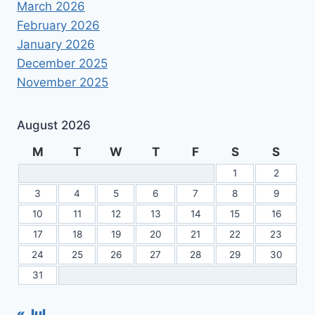
March 2026
February 2026
January 2026
December 2025
November 2025
August 2026
M
T
W
T
F
S
S
1
2
3
4
5
6
7
8
9
10
11
12
13
14
15
16
17
18
19
20
21
22
23
24
25
26
27
28
29
30
31
« Jul