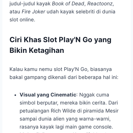
judul-judul kayak
Book of Dead
,
Reactoonz
,
atau
Fire Joker
udah kayak selebriti di dunia
slot online.
Ciri Khas Slot Play'N Go yang
Bikin Ketagihan
Kalau kamu nemu slot Play'N Go, biasanya
bakal gampang dikenali dari beberapa hal ini:
Visual yang Cinematic
: Nggak cuma
simbol berputar, mereka bikin cerita. Dari
petualangan Rich Wilde di piramida Mesir
sampai dunia alien yang warna-warni,
rasanya kayak lagi main game console.