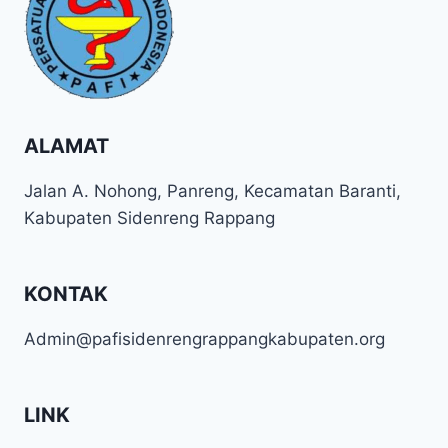
ALAMAT
Jalan A. Nohong, Panreng, Kecamatan Baranti,
Kabupaten Sidenreng Rappang
KONTAK
Admin@pafisidenrengrappangkabupaten.org
LINK