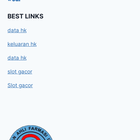
BEST LINKS
data hk
keluaran hk
data hk
slot gacor
Slot gacor