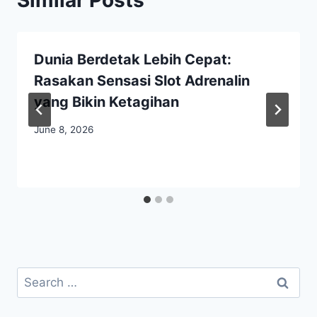
Similar Posts
Dunia Berdetak Lebih Cepat:
Rasakan Sensasi Slot Adrenalin
yang Bikin Ketagihan
June 8, 2026
Search
for: