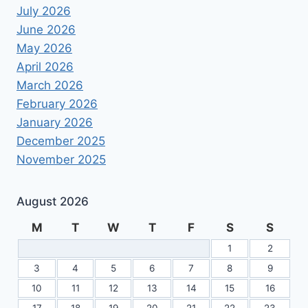
July 2026
June 2026
May 2026
April 2026
March 2026
February 2026
January 2026
December 2025
November 2025
August 2026
M
T
W
T
F
S
S
1
2
3
4
5
6
7
8
9
10
11
12
13
14
15
16