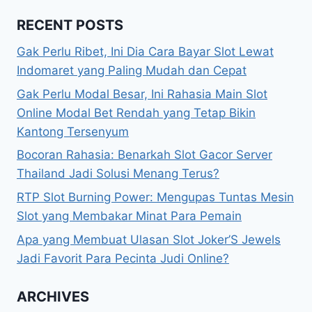
RECENT POSTS
Gak Perlu Ribet, Ini Dia Cara Bayar Slot Lewat
Indomaret yang Paling Mudah dan Cepat
Gak Perlu Modal Besar, Ini Rahasia Main Slot
Online Modal Bet Rendah yang Tetap Bikin
Kantong Tersenyum
Bocoran Rahasia: Benarkah Slot Gacor Server
Thailand Jadi Solusi Menang Terus?
RTP Slot Burning Power: Mengupas Tuntas Mesin
Slot yang Membakar Minat Para Pemain
Apa yang Membuat Ulasan Slot Joker’S Jewels
Jadi Favorit Para Pecinta Judi Online?
ARCHIVES