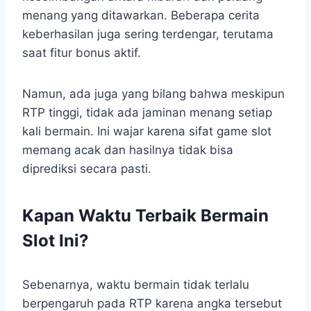
menang yang ditawarkan. Beberapa cerita
keberhasilan juga sering terdengar, terutama
saat fitur bonus aktif.
Namun, ada juga yang bilang bahwa meskipun
RTP tinggi, tidak ada jaminan menang setiap
kali bermain. Ini wajar karena sifat game slot
memang acak dan hasilnya tidak bisa
diprediksi secara pasti.
Kapan Waktu Terbaik Bermain
Slot Ini?
Sebenarnya, waktu bermain tidak terlalu
berpengaruh pada RTP karena angka tersebut