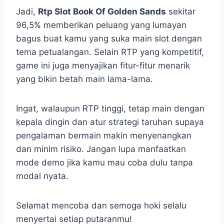
Jadi,
Rtp Slot Book Of Golden Sands
sekitar
96,5% memberikan peluang yang lumayan
bagus buat kamu yang suka main slot dengan
tema petualangan. Selain RTP yang kompetitif,
game ini juga menyajikan fitur-fitur menarik
yang bikin betah main lama-lama.
Ingat, walaupun RTP tinggi, tetap main dengan
kepala dingin dan atur strategi taruhan supaya
pengalaman bermain makin menyenangkan
dan minim risiko. Jangan lupa manfaatkan
mode demo jika kamu mau coba dulu tanpa
modal nyata.
Selamat mencoba dan semoga hoki selalu
menyertai setiap putaranmu!