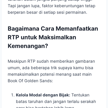
Tapi jangan lupa, faktor keberuntungan tetap
berperan besar di setiap sesi permainan.
Bagaimana Cara Memanfaatkan
RTP untuk Maksimalkan
Kemenangan?
Meskipun RTP sudah memberikan gambaran
umum, ada beberapa trik supaya kamu bisa
memaksimalkan potensi menang saat main
Book Of Golden Sands:
Kelola Modal dengan Bijak:
Tentukan
batas taruhan dan jangan terlalu serakah
agar bisa bertahan lebih lama.