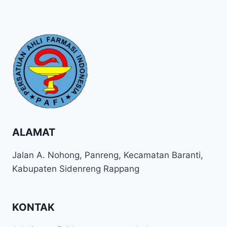
ALAMAT
Jalan A. Nohong, Panreng, Kecamatan Baranti,
Kabupaten Sidenreng Rappang
KONTAK