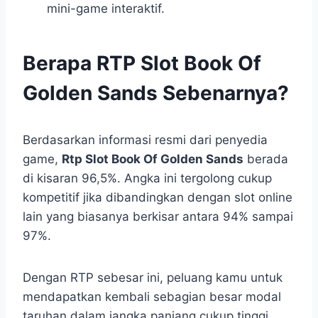
mini-game interaktif.
Berapa RTP Slot Book Of
Golden Sands Sebenarnya?
Berdasarkan informasi resmi dari penyedia
game,
Rtp Slot Book Of Golden Sands
berada
di kisaran 96,5%. Angka ini tergolong cukup
kompetitif jika dibandingkan dengan slot online
lain yang biasanya berkisar antara 94% sampai
97%.
Dengan RTP sebesar ini, peluang kamu untuk
mendapatkan kembali sebagian besar modal
taruhan dalam jangka panjang cukup tinggi.