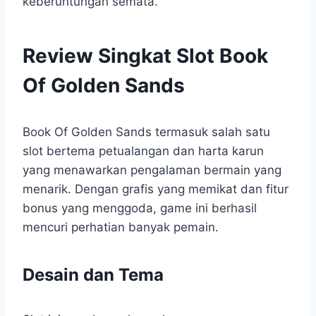
keberuntungan semata.
Review Singkat Slot Book
Of Golden Sands
Book Of Golden Sands termasuk salah satu
slot bertema petualangan dan harta karun
yang menawarkan pengalaman bermain yang
menarik. Dengan grafis yang memikat dan fitur
bonus yang menggoda, game ini berhasil
mencuri perhatian banyak pemain.
Desain dan Tema