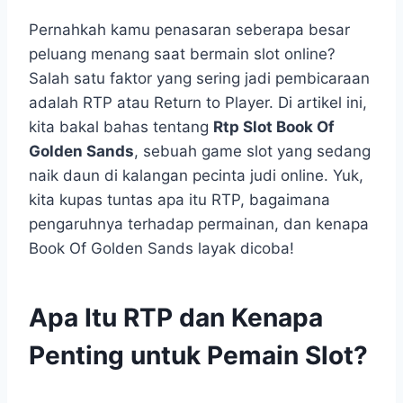
Pernahkah kamu penasaran seberapa besar
peluang menang saat bermain slot online?
Salah satu faktor yang sering jadi pembicaraan
adalah RTP atau Return to Player. Di artikel ini,
kita bakal bahas tentang
Rtp Slot Book Of
Golden Sands
, sebuah game slot yang sedang
naik daun di kalangan pecinta judi online. Yuk,
kita kupas tuntas apa itu RTP, bagaimana
pengaruhnya terhadap permainan, dan kenapa
Book Of Golden Sands layak dicoba!
Apa Itu RTP dan Kenapa
Penting untuk Pemain Slot?