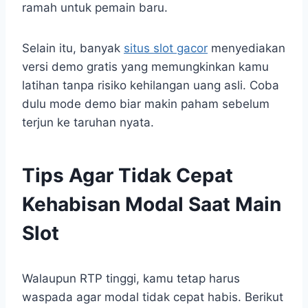
ramah untuk pemain baru.
Selain itu, banyak
situs slot gacor
menyediakan
versi demo gratis yang memungkinkan kamu
latihan tanpa risiko kehilangan uang asli. Coba
dulu mode demo biar makin paham sebelum
terjun ke taruhan nyata.
Tips Agar Tidak Cepat
Kehabisan Modal Saat Main
Slot
Walaupun RTP tinggi, kamu tetap harus
waspada agar modal tidak cepat habis. Berikut