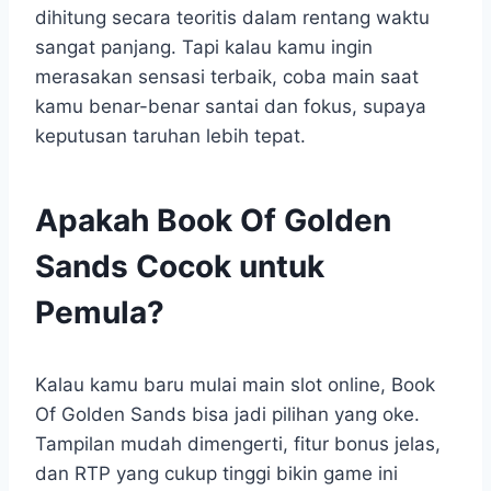
dihitung secara teoritis dalam rentang waktu
sangat panjang. Tapi kalau kamu ingin
merasakan sensasi terbaik, coba main saat
kamu benar-benar santai dan fokus, supaya
keputusan taruhan lebih tepat.
Apakah Book Of Golden
Sands Cocok untuk
Pemula?
Kalau kamu baru mulai main slot online, Book
Of Golden Sands bisa jadi pilihan yang oke.
Tampilan mudah dimengerti, fitur bonus jelas,
dan RTP yang cukup tinggi bikin game ini