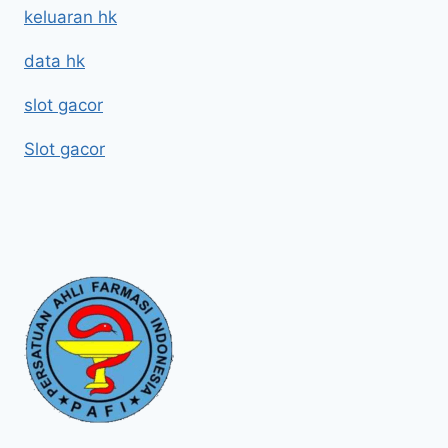
keluaran hk
data hk
slot gacor
Slot gacor