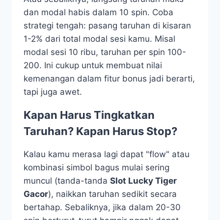
dan modal habis dalam 10 spin. Coba
strategi tengah: pasang taruhan di kisaran
1-2% dari total modal sesi kamu. Misal
modal sesi 10 ribu, taruhan per spin 100-
200. Ini cukup untuk membuat nilai
kemenangan dalam fitur bonus jadi berarti,
tapi juga awet.
Kapan Harus Tingkatkan
Taruhan? Kapan Harus Stop?
Kalau kamu merasa lagi dapat "flow" atau
kombinasi simbol bagus mulai sering
muncul (tanda-tanda
Slot Lucky Tiger
Gacor
), naikkan taruhan sedikit secara
bertahap. Sebaliknya, jika dalam 20-30