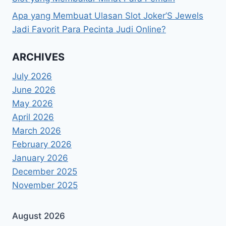
Apa yang Membuat Ulasan Slot Joker’S Jewels
Jadi Favorit Para Pecinta Judi Online?
ARCHIVES
July 2026
June 2026
May 2026
April 2026
March 2026
February 2026
January 2026
December 2025
November 2025
August 2026