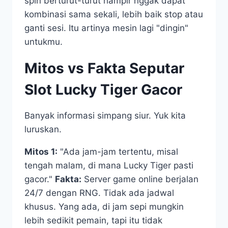
spin berturut-turut hampir nggak dapat
kombinasi sama sekali, lebih baik stop atau
ganti sesi. Itu artinya mesin lagi "dingin"
untukmu.
Mitos vs Fakta Seputar
Slot Lucky Tiger Gacor
Banyak informasi simpang siur. Yuk kita
luruskan.
Mitos 1:
"Ada jam-jam tertentu, misal
tengah malam, di mana Lucky Tiger pasti
gacor."
Fakta:
Server game online berjalan
24/7 dengan RNG. Tidak ada jadwal
khusus. Yang ada, di jam sepi mungkin
lebih sedikit pemain, tapi itu tidak