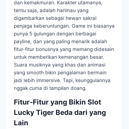
dan kemakmuran. Karakter utamanya,
tentu saja, adalah harimau yang
digambarkan sebagai hewan sakral
penjaga keberuntungan. Game ini biasanya
punya 5 gulungan dengan berbagai
payline, dan yang paling menarik adalah
fitur-fitur bonusnya yang memang didesain
untuk memberikan kemenangan besar.
Suara musiknya yang khas dan animasi
yang smooth bikin pengalaman bermain
jadi lebih immersive. Tapi, keunggulannya
nggak cuma di tampilan doang.
Fitur-Fitur yang Bikin Slot
Lucky Tiger Beda dari yang
Lain