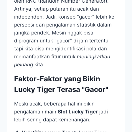
oleh RNG (Random Number Generator).
Artinya, setiap putaran itu acak dan
independen. Jadi, konsep "gacor" lebih ke
persepsi dan pengalaman statistik dalam
jangka pendek. Mesin nggak bisa
diprogram untuk "gacor" di jam tertentu,
tapi kita bisa mengidentifikasi pola dan
memanfaatkan fitur untuk
meningkatkan
peluang
kita.
Faktor-Faktor yang Bikin
Lucky Tiger Terasa "Gacor"
Meski acak, beberapa hal ini bikin
pengalaman main
Slot Lucky Tiger
jadi
lebih sering dapat kemenangan: