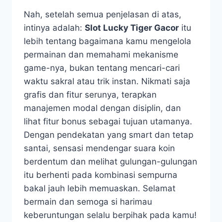
Nah, setelah semua penjelasan di atas,
intinya adalah:
Slot Lucky Tiger Gacor
itu
lebih tentang bagaimana kamu mengelola
permainan dan memahami mekanisme
game-nya, bukan tentang mencari-cari
waktu sakral atau trik instan. Nikmati saja
grafis dan fitur serunya, terapkan
manajemen modal dengan disiplin, dan
lihat fitur bonus sebagai tujuan utamanya.
Dengan pendekatan yang smart dan tetap
santai, sensasi mendengar suara koin
berdentum dan melihat gulungan-gulungan
itu berhenti pada kombinasi sempurna
bakal jauh lebih memuaskan. Selamat
bermain dan semoga si harimau
keberuntungan selalu berpihak pada kamu!