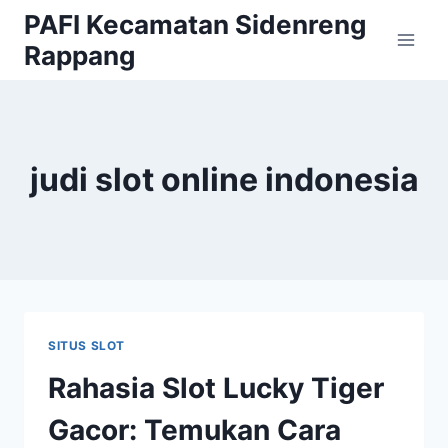
Skip
PAFI Kecamatan Sidenreng
to
Rappang
content
judi slot online indonesia
SITUS SLOT
Rahasia Slot Lucky Tiger
Gacor: Temukan Cara