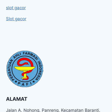
slot gacor
Slot gacor
ALAMAT
Jalan A. Nohong, Panreng, Kecamatan Baranti,