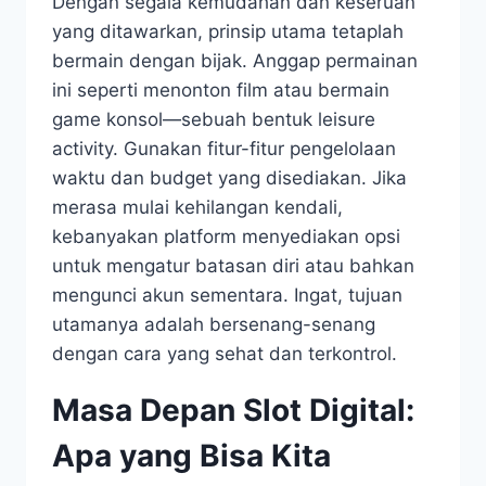
Dengan segala kemudahan dan keseruan
yang ditawarkan, prinsip utama tetaplah
bermain dengan bijak. Anggap permainan
ini seperti menonton film atau bermain
game konsol—sebuah bentuk leisure
activity. Gunakan fitur-fitur pengelolaan
waktu dan budget yang disediakan. Jika
merasa mulai kehilangan kendali,
kebanyakan platform menyediakan opsi
untuk mengatur batasan diri atau bahkan
mengunci akun sementara. Ingat, tujuan
utamanya adalah bersenang-senang
dengan cara yang sehat dan terkontrol.
Masa Depan Slot Digital:
Apa yang Bisa Kita