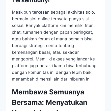
Tersembunyi
Meskipun terkesan sebagai aktivitas solo,
bermain slot online ternyata punya sisi
sosial. Banyak platform kini memiliki fitur
chat, turnamen dengan papan peringkat,
atau bahkan forum di mana pemain bisa
berbagi strategi, cerita tentang
kemenangan besar, atau sekadar
mengobrol. Memiliki akses yang lancar ke
platform juga berarti kamu bisa terhubung
dengan komunitas ini dengan lebih baik,
menambah dimensi lain dari hiburan ini.
Membawa Semuanya
Bersama: Menyatukan