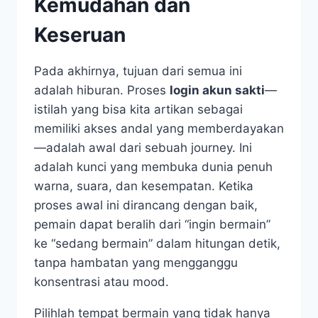
Kemudahan dan
Keseruan
Pada akhirnya, tujuan dari semua ini
adalah hiburan. Proses
login akun sakti
—
istilah yang bisa kita artikan sebagai
memiliki akses andal yang memberdayakan
—adalah awal dari sebuah journey. Ini
adalah kunci yang membuka dunia penuh
warna, suara, dan kesempatan. Ketika
proses awal ini dirancang dengan baik,
pemain dapat beralih dari “ingin bermain”
ke “sedang bermain” dalam hitungan detik,
tanpa hambatan yang mengganggu
konsentrasi atau mood.
Pilihlah tempat bermain yang tidak hanya