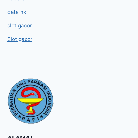
data hk
slot gacor
Slot gacor