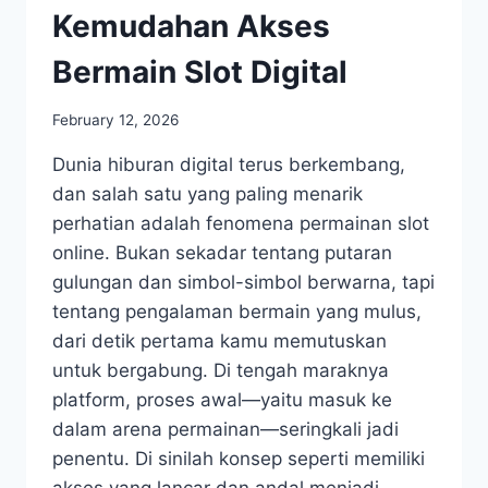
Kemudahan Akses
Bermain Slot Digital
February 12, 2026
Dunia hiburan digital terus berkembang,
dan salah satu yang paling menarik
perhatian adalah fenomena permainan slot
online. Bukan sekadar tentang putaran
gulungan dan simbol-simbol berwarna, tapi
tentang pengalaman bermain yang mulus,
dari detik pertama kamu memutuskan
untuk bergabung. Di tengah maraknya
platform, proses awal—yaitu masuk ke
dalam arena permainan—seringkali jadi
penentu. Di sinilah konsep seperti memiliki