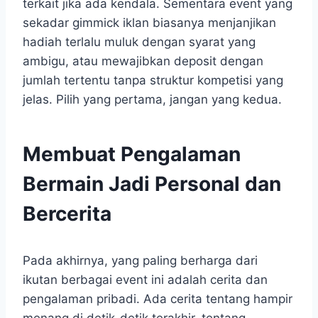
terkait jika ada kendala. Sementara event yang
sekadar gimmick iklan biasanya menjanjikan
hadiah terlalu muluk dengan syarat yang
ambigu, atau mewajibkan deposit dengan
jumlah tertentu tanpa struktur kompetisi yang
jelas. Pilih yang pertama, jangan yang kedua.
Membuat Pengalaman
Bermain Jadi Personal dan
Bercerita
Pada akhirnya, yang paling berharga dari
ikutan berbagai event ini adalah cerita dan
pengalaman pribadi. Ada cerita tentang hampir
menang di detik-detik terakhir, tentang