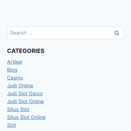
Search
for:
CATEGORIES
Artikel
Blog
Casino
Judi Online
Judi Slot Gacor
Judi Slot Online
Situs Slot
Situs Slot Online
Slot