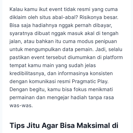
Kalau kamu ikut event tidak resmi yang cuma
diklaim oleh situs abal-abal? Risikonya besar.
Bisa saja hadiahnya nggak pernah dibayar,
syaratnya dibuat nggak masuk akal di tengah
jalan, atau bahkan itu cuma modus penipuan
untuk mengumpulkan data pemain. Jadi, selalu
pastikan event tersebut diumumkan di platform
tempat kamu main yang sudah jelas
kredibilitasnya, dan informasinya konsisten
dengan komunikasi resmi Pragmatic Play.
Dengan begitu, kamu bisa fokus menikmati
permainan dan mengejar hadiah tanpa rasa
was-was.
Tips Jitu Agar Bisa Maksimal di