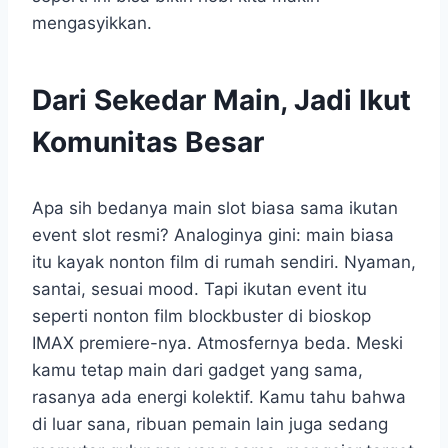
mengasyikkan.
Dari Sekedar Main, Jadi Ikut
Komunitas Besar
Apa sih bedanya main slot biasa sama ikutan
event slot resmi? Analoginya gini: main biasa
itu kayak nonton film di rumah sendiri. Nyaman,
santai, sesuai mood. Tapi ikutan event itu
seperti nonton film blockbuster di bioskop
IMAX premiere-nya. Atmosfernya beda. Meski
kamu tetap main dari gadget yang sama,
rasanya ada energi kolektif. Kamu tahu bahwa
di luar sana, ribuan pemain lain juga sedang