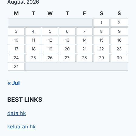
August 2026
M
T
W
T
F
S
S
1
2
3
4
5
6
7
8
9
10
11
12
13
14
15
16
17
18
19
20
21
22
23
24
25
26
27
28
29
30
31
« Jul
BEST LINKS
data hk
keluaran hk