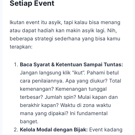
Setiap Event
Ikutan event itu asyik, tapi kalau bisa menang
atau dapat hadiah kan makin asyik lagi. Nih,
beberapa strategi sederhana yang bisa kamu
terapkan:
Baca Syarat & Ketentuan Sampai Tuntas:
Jangan langsung klik “ikut”. Pahami betul
cara penilaiannya. Apa yang diukur? Total
kemenangan? Kemenangan tunggal
terbesar? Jumlah spin? Mulai kapan dan
berakhir kapan? Waktu di zona waktu
mana yang dipakai? Ini fundamental
banget.
Kelola Modal dengan Bijak:
Event kadang