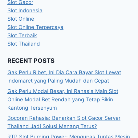
Slot Gacor
Slot Indonesia
Slot Online
Slot Online Terpercaya
Slot Terbaik
Slot Thailand
RECENT POSTS
Gak Perlu Ribet, Ini Dia Cara Bayar Slot Lewat
Indomaret yang Paling Mudah dan Cepat
Gak Perlu Modal Besar, Ini Rahasia Main Slot
Online Modal Bet Rendah yang Tetap Bikin
Kantong Tersenyum
Bocoran Rahasia: Benarkah Slot Gacor Server
Thailand Jadi Solusi Menang Terus?
RTP Slot Burning Power: Mengupas Tuntas Mesin