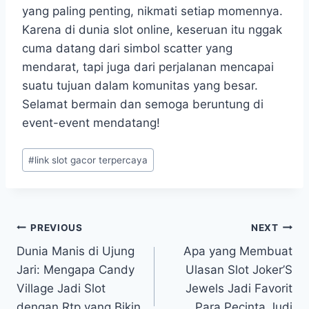
yang paling penting, nikmati setiap momennya.
Karena di dunia slot online, keseruan itu nggak
cuma datang dari simbol scatter yang
mendarat, tapi juga dari perjalanan mencapai
suatu tujuan dalam komunitas yang besar.
Selamat bermain dan semoga beruntung di
event-event mendatang!
Post
#
link slot gacor terpercaya
Tags:
Post
PREVIOUS
NEXT
Dunia Manis di Ujung
Apa yang Membuat
navigation
Jari: Mengapa Candy
Ulasan Slot Joker’S
Village Jadi Slot
Jewels Jadi Favorit
dengan Rtp yang Bikin
Para Pecinta Judi