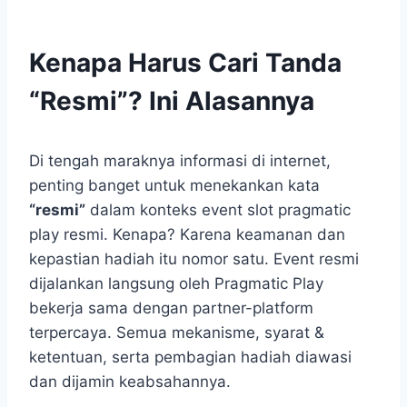
Kenapa Harus Cari Tanda
“Resmi”? Ini Alasannya
Di tengah maraknya informasi di internet,
penting banget untuk menekankan kata
“resmi”
dalam konteks event slot pragmatic
play resmi. Kenapa? Karena keamanan dan
kepastian hadiah itu nomor satu. Event resmi
dijalankan langsung oleh Pragmatic Play
bekerja sama dengan partner-platform
terpercaya. Semua mekanisme, syarat &
ketentuan, serta pembagian hadiah diawasi
dan dijamin keabsahannya.