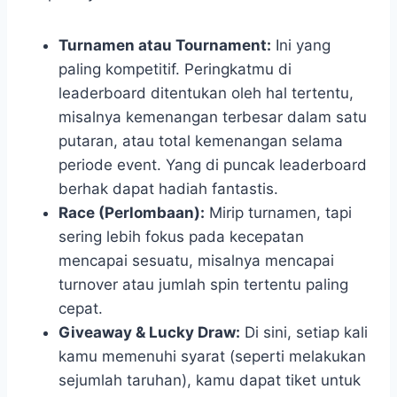
Turnamen atau Tournament:
Ini yang
paling kompetitif. Peringkatmu di
leaderboard ditentukan oleh hal tertentu,
misalnya kemenangan terbesar dalam satu
putaran, atau total kemenangan selama
periode event. Yang di puncak leaderboard
berhak dapat hadiah fantastis.
Race (Perlombaan):
Mirip turnamen, tapi
sering lebih fokus pada kecepatan
mencapai sesuatu, misalnya mencapai
turnover atau jumlah spin tertentu paling
cepat.
Giveaway & Lucky Draw:
Di sini, setiap kali
kamu memenuhi syarat (seperti melakukan
sejumlah taruhan), kamu dapat tiket untuk