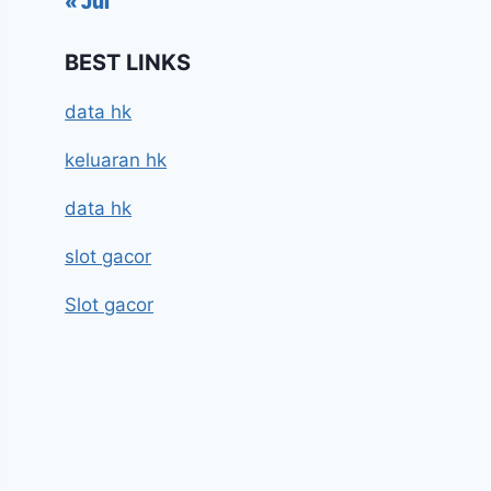
« Jul
BEST LINKS
data hk
keluaran hk
data hk
slot gacor
Slot gacor