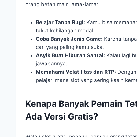
orang betah main lama-lama:
Belajar Tanpa Rugi:
Kamu bisa memahami
takut kehilangan modal.
Coba Banyak Jenis Game:
Karena tanpa
cari yang paling kamu suka.
Asyik Buat Hiburan Santai:
Kalau lagi bu
jawabannya.
Memahami Volatilitas dan RTP:
Dengan 
pelajari mana slot yang sering kasih kem
Kenapa Banyak Pemain Teta
Ada Versi Gratis?
Walau slot gratis menarik, banyak orang teta