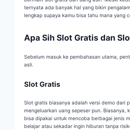
ternyata ada banyak hal yang bikin pengala
lengkap supaya kamu bisa tahu mana yang c
Apa Sih Slot Gratis dan Slo
Sebelum masuk ke pembahasan utama, penting 
asli.
Slot Gratis
Slot gratis biasanya adalah versi demo dari 
mengeluarkan uang sepeser pun. Biasanya, ka
bisa dipakai untuk mencoba berbagai jenis m
belajar atau sekadar ingin hiburan tanpa risi