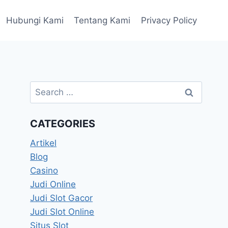
Hubungi Kami
Tentang Kami
Privacy Policy
Search
for:
CATEGORIES
Artikel
Blog
Casino
Judi Online
Judi Slot Gacor
Judi Slot Online
Situs Slot