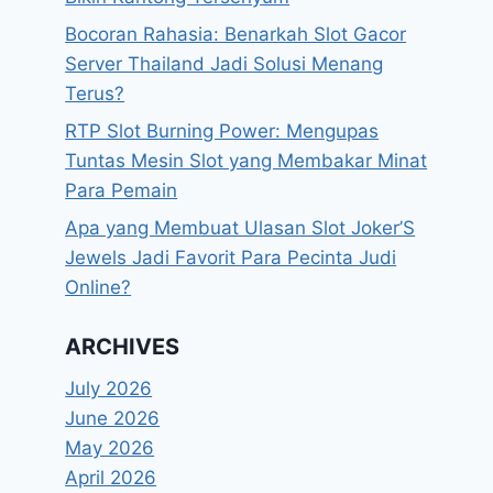
Bocoran Rahasia: Benarkah Slot Gacor
Server Thailand Jadi Solusi Menang
Terus?
RTP Slot Burning Power: Mengupas
Tuntas Mesin Slot yang Membakar Minat
Para Pemain
Apa yang Membuat Ulasan Slot Joker’S
Jewels Jadi Favorit Para Pecinta Judi
Online?
ARCHIVES
July 2026
June 2026
May 2026
April 2026