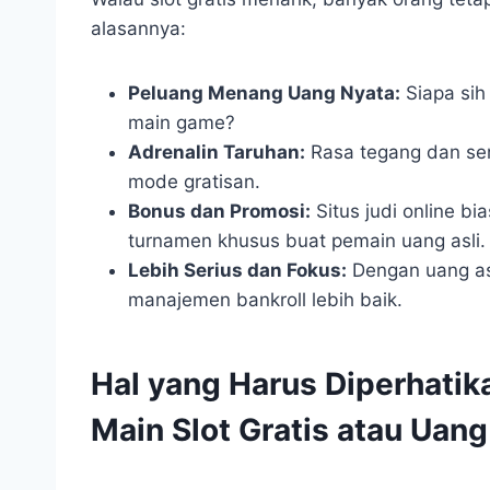
alasannya:
Peluang Menang Uang Nyata:
Siapa sih
main game?
Adrenalin Taruhan:
Rasa tegang dan seru
mode gratisan.
Bonus dan Promosi:
Situs judi online b
turnamen khusus buat pemain uang asli.
Lebih Serius dan Fokus:
Dengan uang asl
manajemen bankroll lebih baik.
Hal yang Harus Diperhat
Main Slot Gratis atau Uang