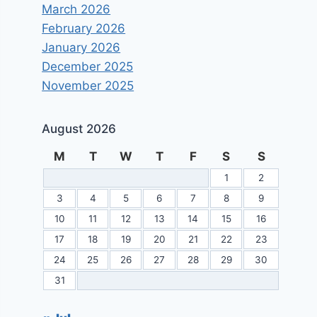
March 2026
February 2026
January 2026
December 2025
November 2025
August 2026
M
T
W
T
F
S
S
1
2
3
4
5
6
7
8
9
10
11
12
13
14
15
16
17
18
19
20
21
22
23
24
25
26
27
28
29
30
31