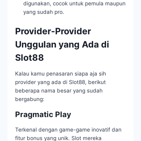
digunakan, cocok untuk pemula maupun
yang sudah pro.
Provider-Provider
Unggulan yang Ada di
Slot88
Kalau kamu penasaran siapa aja sih
provider yang ada di Slot88, berikut
beberapa nama besar yang sudah
bergabung:
Pragmatic Play
Terkenal dengan game-game inovatif dan
fitur bonus yang unik. Slot mereka