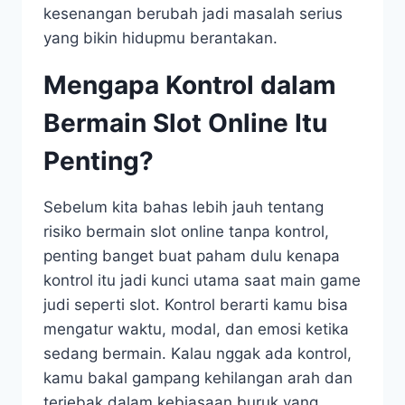
kesenangan berubah jadi masalah serius
yang bikin hidupmu berantakan.
Mengapa Kontrol dalam
Bermain Slot Online Itu
Penting?
Sebelum kita bahas lebih jauh tentang
risiko bermain slot online tanpa kontrol,
penting banget buat paham dulu kenapa
kontrol itu jadi kunci utama saat main game
judi seperti slot. Kontrol berarti kamu bisa
mengatur waktu, modal, dan emosi ketika
sedang bermain. Kalau nggak ada kontrol,
kamu bakal gampang kehilangan arah dan
terjebak dalam kebiasaan buruk yang