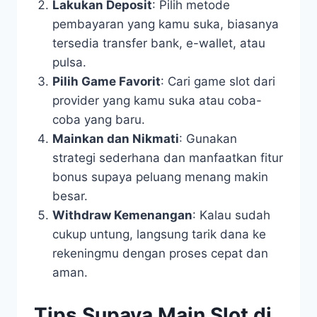
Lakukan Deposit
: Pilih metode
pembayaran yang kamu suka, biasanya
tersedia transfer bank, e-wallet, atau
pulsa.
Pilih Game Favorit
: Cari game slot dari
provider yang kamu suka atau coba-
coba yang baru.
Mainkan dan Nikmati
: Gunakan
strategi sederhana dan manfaatkan fitur
bonus supaya peluang menang makin
besar.
Withdraw Kemenangan
: Kalau sudah
cukup untung, langsung tarik dana ke
rekeningmu dengan proses cepat dan
aman.
Tips Supaya Main Slot di