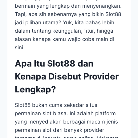
bermain yang lengkap dan menyenangkan.
Tapi, apa sih sebenarnya yang bikin Slot88
jadi pilihan utama? Yuk, kita bahas lebih
dalam tentang keunggulan, fitur, hingga
alasan kenapa kamu wajib coba main di
sini.
Apa Itu Slot88 dan
Kenapa Disebut Provider
Lengkap?
Slot88 bukan cuma sekadar situs
permainan slot biasa. Ini adalah platform
yang menyediakan berbagai macam jenis
permainan slot dari banyak provider