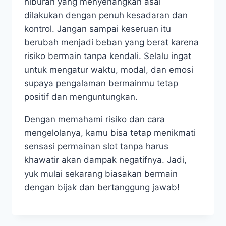
hiburan yang menyenangkan asal
dilakukan dengan penuh kesadaran dan
kontrol. Jangan sampai keseruan itu
berubah menjadi beban yang berat karena
risiko bermain tanpa kendali. Selalu ingat
untuk mengatur waktu, modal, dan emosi
supaya pengalaman bermainmu tetap
positif dan menguntungkan.
Dengan memahami risiko dan cara
mengelolanya, kamu bisa tetap menikmati
sensasi permainan slot tanpa harus
khawatir akan dampak negatifnya. Jadi,
yuk mulai sekarang biasakan bermain
dengan bijak dan bertanggung jawab!