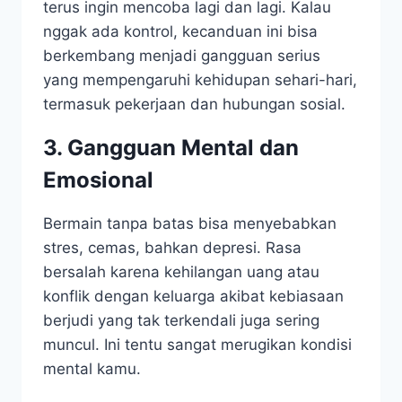
terus ingin mencoba lagi dan lagi. Kalau
nggak ada kontrol, kecanduan ini bisa
berkembang menjadi gangguan serius
yang mempengaruhi kehidupan sehari-hari,
termasuk pekerjaan dan hubungan sosial.
3. Gangguan Mental dan
Emosional
Bermain tanpa batas bisa menyebabkan
stres, cemas, bahkan depresi. Rasa
bersalah karena kehilangan uang atau
konflik dengan keluarga akibat kebiasaan
berjudi yang tak terkendali juga sering
muncul. Ini tentu sangat merugikan kondisi
mental kamu.