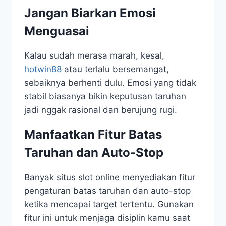
Jangan Biarkan Emosi
Menguasai
Kalau sudah merasa marah, kesal,
hotwin88
atau terlalu bersemangat,
sebaiknya berhenti dulu. Emosi yang tidak
stabil biasanya bikin keputusan taruhan
jadi nggak rasional dan berujung rugi.
Manfaatkan Fitur Batas
Taruhan dan Auto-Stop
Banyak situs slot online menyediakan fitur
pengaturan batas taruhan dan auto-stop
ketika mencapai target tertentu. Gunakan
fitur ini untuk menjaga disiplin kamu saat