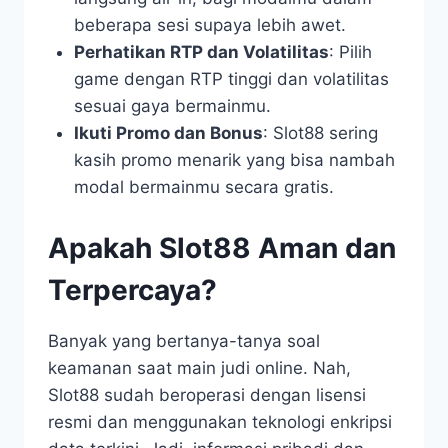
beberapa sesi supaya lebih awet.
Perhatikan RTP dan Volatilitas
: Pilih
game dengan RTP tinggi dan volatilitas
sesuai gaya bermainmu.
Ikuti Promo dan Bonus
: Slot88 sering
kasih promo menarik yang bisa nambah
modal bermainmu secara gratis.
Apakah Slot88 Aman dan
Terpercaya?
Banyak yang bertanya-tanya soal
keamanan saat main judi online. Nah,
Slot88 sudah beroperasi dengan lisensi
resmi dan menggunakan teknologi enkripsi