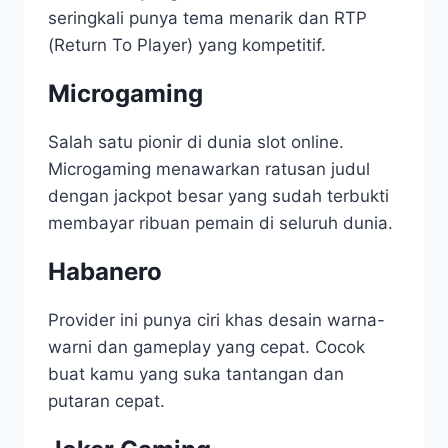
seringkali punya tema menarik dan RTP
(Return To Player) yang kompetitif.
Microgaming
Salah satu pionir di dunia slot online.
Microgaming menawarkan ratusan judul
dengan jackpot besar yang sudah terbukti
membayar ribuan pemain di seluruh dunia.
Habanero
Provider ini punya ciri khas desain warna-
warni dan gameplay yang cepat. Cocok
buat kamu yang suka tantangan dan
putaran cepat.