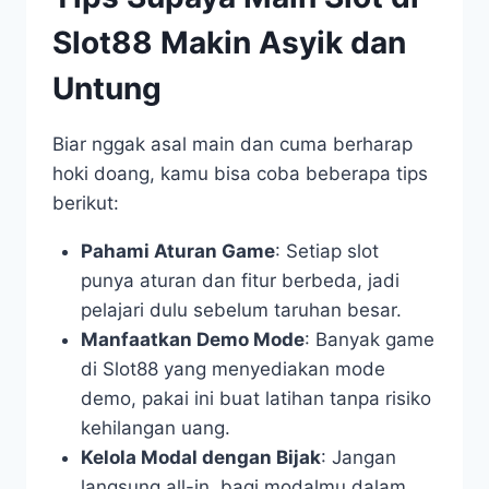
Slot88 Makin Asyik dan
Untung
Biar nggak asal main dan cuma berharap
hoki doang, kamu bisa coba beberapa tips
berikut:
Pahami Aturan Game
: Setiap slot
punya aturan dan fitur berbeda, jadi
pelajari dulu sebelum taruhan besar.
Manfaatkan Demo Mode
: Banyak game
di Slot88 yang menyediakan mode
demo, pakai ini buat latihan tanpa risiko
kehilangan uang.
Kelola Modal dengan Bijak
: Jangan
langsung all-in, bagi modalmu dalam