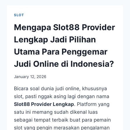
SLOT
Mengapa Slot88 Provider
Lengkap Jadi Pilihan
Utama Para Penggemar
Judi Online di Indonesia?
January 12, 2026
Bicara soal dunia judi online, khususnya
slot, pasti nggak asing lagi dengan nama
Slot88 Provider Lengkap
. Platform yang
satu ini memang sudah dikenal luas
sebagai tempat terbaik buat para pemain
slot yang pengin merasakan pengalaman