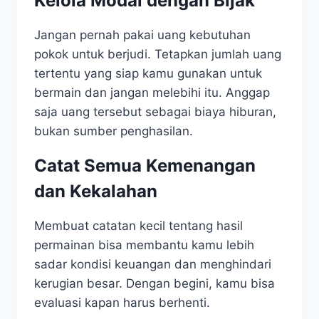
Kelola Modal dengan Bijak
Jangan pernah pakai uang kebutuhan
pokok untuk berjudi. Tetapkan jumlah uang
tertentu yang siap kamu gunakan untuk
bermain dan jangan melebihi itu. Anggap
saja uang tersebut sebagai biaya hiburan,
bukan sumber penghasilan.
Catat Semua Kemenangan
dan Kekalahan
Membuat catatan kecil tentang hasil
permainan bisa membantu kamu lebih
sadar kondisi keuangan dan menghindari
kerugian besar. Dengan begini, kamu bisa
evaluasi kapan harus berhenti.