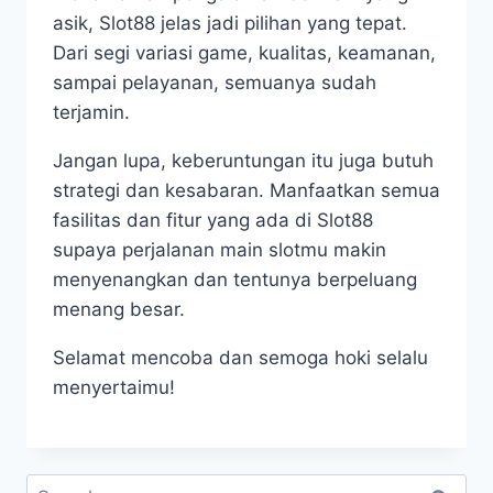
asik, Slot88 jelas jadi pilihan yang tepat.
Dari segi variasi game, kualitas, keamanan,
sampai pelayanan, semuanya sudah
terjamin.
Jangan lupa, keberuntungan itu juga butuh
strategi dan kesabaran. Manfaatkan semua
fasilitas dan fitur yang ada di Slot88
supaya perjalanan main slotmu makin
menyenangkan dan tentunya berpeluang
menang besar.
Selamat mencoba dan semoga hoki selalu
menyertaimu!
Search