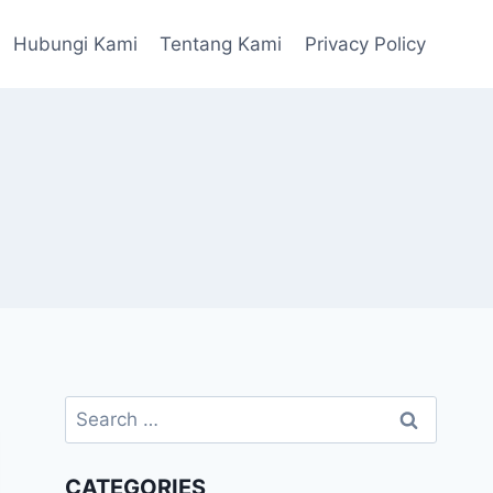
Hubungi Kami
Tentang Kami
Privacy Policy
Search
for:
CATEGORIES