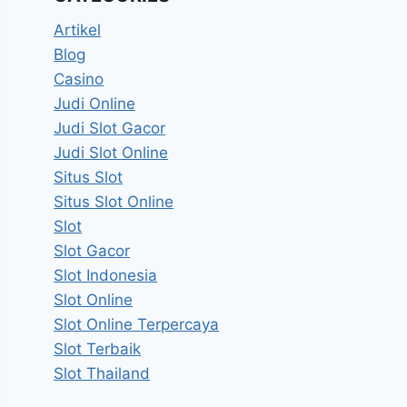
Artikel
Blog
Casino
Judi Online
Judi Slot Gacor
Judi Slot Online
Situs Slot
Situs Slot Online
Slot
Slot Gacor
Slot Indonesia
Slot Online
Slot Online Terpercaya
Slot Terbaik
Slot Thailand