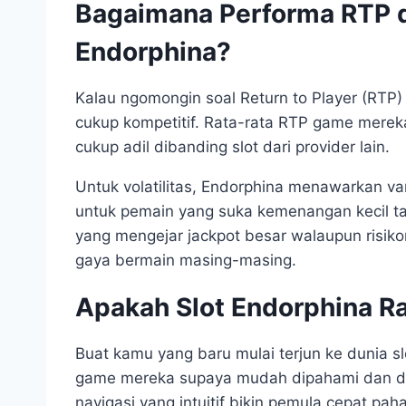
Bagaimana Performa RTP da
Endorphina?
Kalau ngomongin soal Return to Player (RTP) 
cukup kompetitif. Rata-rata RTP game merek
cukup adil dibanding slot dari provider lain.
Untuk volatilitas, Endorphina menawarkan var
untuk pemain yang suka kemenangan kecil tapi
yang mengejar jackpot besar walaupun risikon
gaya bermain masing-masing.
Apakah Slot Endorphina 
Buat kamu yang baru mulai terjun ke dunia s
game mereka supaya mudah dipahami dan di
navigasi yang intuitif bikin pemula cepat pa