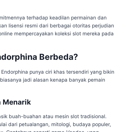
komitmennya terhadap keadilan permainan dan
lisensi resmi dari berbagai otoritas perjudian
online mempercayakan koleksi slot mereka pada
ndorphina Berbeda?
Endorphina punya ciri khas tersendiri yang bikin
 biasanya jadi alasan kenapa banyak pemain
n Menarik
ik buah-buahan atau mesin slot tradisional.
ai dari petualangan, mitologi, budaya populer,