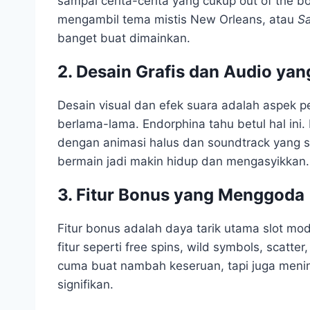
sampai cerita-cerita yang cukup out of the 
mengambil tema mistis New Orleans, atau
Sa
banget buat dimainkan.
2. Desain Grafis dan Audio y
Desain visual dan efek suara adalah aspek 
berlama-lama. Endorphina tahu betul hal ini. 
dengan animasi halus dan soundtrack yang 
bermain jadi makin hidup dan mengasyikkan.
3. Fitur Bonus yang Menggoda
Fitur bonus adalah daya tarik utama slot 
fitur seperti free spins, wild symbols, scatter
cuma buat nambah keseruan, tapi juga men
signifikan.