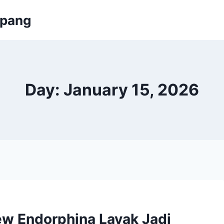
ppang
Day: January 15, 2026
ew Endorphina Layak Jadi