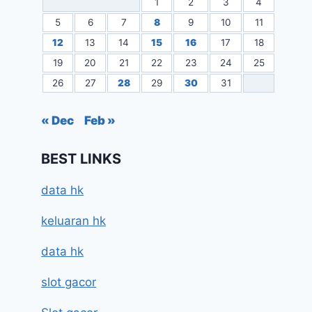
1
2
3
4
5
6
7
8
9
10
11
12
13
14
15
16
17
18
19
20
21
22
23
24
25
26
27
28
29
30
31
« Dec
Feb »
BEST LINKS
data hk
keluaran hk
data hk
slot gacor