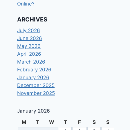
Online?
ARCHIVES
July 2026
June 2026
May 2026
April 2026
March 2026
February 2026
January 2026
December 2025
November 2025
January 2026
M
T
W
T
F
S
S