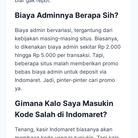
biar gak repot.
Biaya Adminnya Berapa Sih?
Biaya admin bervariasi, tergantung dari
kebijakan masing-masing situs. Biasanya,
lo dikenakan biaya admin sekitar Rp 2.000
hingga Rp 5.000 per transaksi. Tapi,
beberapa situs malah memberikan promo
bebas biaya admin untuk deposit via
Indomaret. Jadi, pinter-pinter cari promo
ya.
Gimana Kalo Saya Masukin
Kode Salah di Indomaret?
Tenang, kasir Indomaret biasanya akan
membaca kode yang lo tunjukin. Tapi kalo