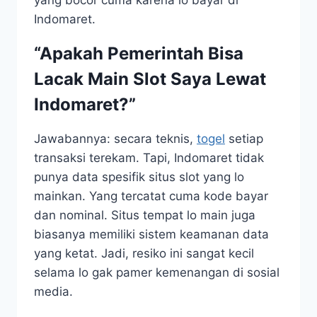
Indomaret.
“Apakah Pemerintah Bisa
Lacak Main Slot Saya Lewat
Indomaret?”
Jawabannya: secara teknis,
togel
setiap
transaksi terekam. Tapi, Indomaret tidak
punya data spesifik situs slot yang lo
mainkan. Yang tercatat cuma kode bayar
dan nominal. Situs tempat lo main juga
biasanya memiliki sistem keamanan data
yang ketat. Jadi, resiko ini sangat kecil
selama lo gak pamer kemenangan di sosial
media.