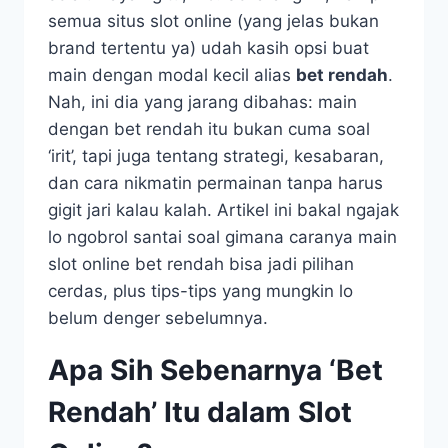
semua situs slot online (yang jelas bukan
brand tertentu ya) udah kasih opsi buat
main dengan modal kecil alias
bet rendah
.
Nah, ini dia yang jarang dibahas: main
dengan bet rendah itu bukan cuma soal
‘irit’, tapi juga tentang strategi, kesabaran,
dan cara nikmatin permainan tanpa harus
gigit jari kalau kalah. Artikel ini bakal ngajak
lo ngobrol santai soal gimana caranya main
slot online bet rendah bisa jadi pilihan
cerdas, plus tips-tips yang mungkin lo
belum denger sebelumnya.
Apa Sih Sebenarnya ‘Bet
Rendah’ Itu dalam Slot