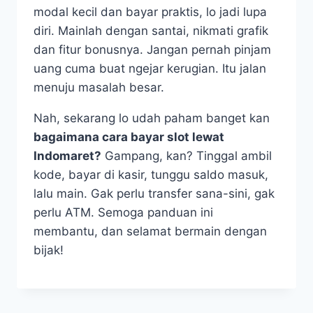
modal kecil dan bayar praktis, lo jadi lupa
diri. Mainlah dengan santai, nikmati grafik
dan fitur bonusnya. Jangan pernah pinjam
uang cuma buat ngejar kerugian. Itu jalan
menuju masalah besar.
Nah, sekarang lo udah paham banget kan
bagaimana cara bayar slot lewat
Indomaret?
Gampang, kan? Tinggal ambil
kode, bayar di kasir, tunggu saldo masuk,
lalu main. Gak perlu transfer sana-sini, gak
perlu ATM. Semoga panduan ini
membantu, dan selamat bermain dengan
bijak!