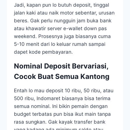
Jadi, kapan pun lo butuh deposit, tinggal
jalan kaki atau naik motor sebentar, urusan
beres. Gak perlu nungguin jam buka bank
atau khawatir server e-wallet down pas
weekend. Prosesnya juga biasanya cuma
5-10 menit dari lo keluar rumah sampai
dapet kode pembayaran.
Nominal Deposit Bervariasi,
Cocok Buat Semua Kantong
Entah lo mau deposit 10 ribu, 50 ribu, atau
500 ribu, Indomaret biasanya bisa terima
semua nominal. Ini bikin pemain dengan
budget terbatas pun bisa ikut main tanpa
rasa sungkan. Gak kayak transfer bank
yang kadang ada minimum saldo atau