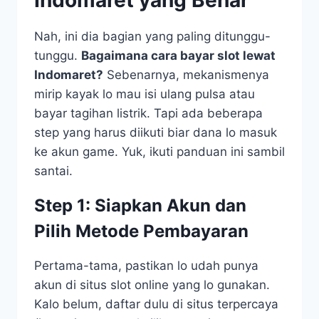
Indomaret yang Benar
Nah, ini dia bagian yang paling ditunggu-
tunggu.
Bagaimana cara bayar slot lewat
Indomaret?
Sebenarnya, mekanismenya
mirip kayak lo mau isi ulang pulsa atau
bayar tagihan listrik. Tapi ada beberapa
step yang harus diikuti biar dana lo masuk
ke akun game. Yuk, ikuti panduan ini sambil
santai.
Step 1: Siapkan Akun dan
Pilih Metode Pembayaran
Pertama-tama, pastikan lo udah punya
akun di situs slot online yang lo gunakan.
Kalo belum, daftar dulu di situs terpercaya