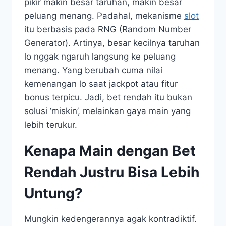
pikir makin besar taruhan, makin besar
peluang menang. Padahal, mekanisme
slot
itu berbasis pada RNG (Random Number
Generator). Artinya, besar kecilnya taruhan
lo nggak ngaruh langsung ke peluang
menang. Yang berubah cuma nilai
kemenangan lo saat jackpot atau fitur
bonus terpicu. Jadi, bet rendah itu bukan
solusi ‘miskin’, melainkan gaya main yang
lebih terukur.
Kenapa Main dengan Bet
Rendah Justru Bisa Lebih
Untung?
Mungkin kedengerannya agak kontradiktif.