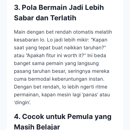
3. Pola Bermain Jadi Lebih
Sabar dan Terlatih
Main dengan bet rendah otomatis melatih
kesabaran lo. Lo jadi lebih mikir: “Kapan
saat yang tepat buat naikkan taruhan?”
atau “Apakah fitur ini worth it?” Ini beda
banget sama pemain yang langsung
pasang taruhan besar, seringnya mereka
cuma bermodal keberuntungan instan.
Dengan bet rendah, lo lebih ngerti ritme
permainan, kapan mesin lagi ‘panas’ atau
‘dingin’.
4. Cocok untuk Pemula yang
Masih Belajar