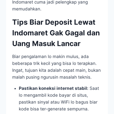
Indomaret cuma jadi pelengkap yang
memudahkan.
Tips Biar Deposit Lewat
Indomaret Gak Gagal dan
Uang Masuk Lancar
Biar pengalaman lo makin mulus, ada
beberapa trik kecil yang bisa lo terapkan.
Ingat, tujuan kita adalah cepat main, bukan
malah pusing ngurusin masalah teknis.
Pastikan koneksi internet stabil:
Saat
lo mengambil kode bayar di situs,
pastikan sinyal atau WiFi lo bagus biar
kode bisa ter-generate sempurna.