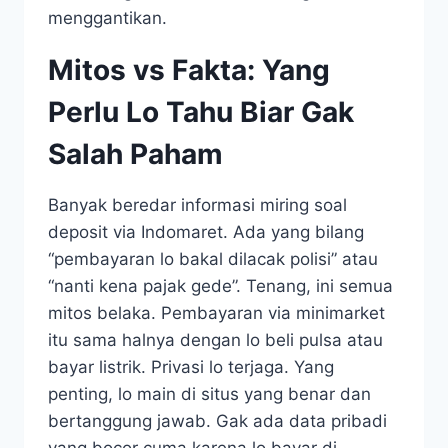
menggantikan.
Mitos vs Fakta: Yang
Perlu Lo Tahu Biar Gak
Salah Paham
Banyak beredar informasi miring soal
deposit via Indomaret. Ada yang bilang
“pembayaran lo bakal dilacak polisi” atau
“nanti kena pajak gede”. Tenang, ini semua
mitos belaka. Pembayaran via minimarket
itu sama halnya dengan lo beli pulsa atau
bayar listrik. Privasi lo terjaga. Yang
penting, lo main di situs yang benar dan
bertanggung jawab. Gak ada data pribadi
yang bocor cuma karena lo bayar di